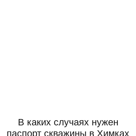
Бурение и оформление паспорта скважины на воду —
важный аспект в разработке системы водоснабжения.
К счастью, с сентября 2016 года — после отмены
"водной амнистии" — более 90% владельцев
приусадебных и дачных участков придают этому
должное значение. Для большинства из них
приоритетной считается бесперебойная подача воды.
Второй, не менее актуальный фактор, которому
собственники домов уделяют внимание, стоимость
бурения скважины и монтаж системы водоснабжения.
Желание заплатить меньше часто становится
решающим при принятии решения.
В каких случаях нужен
паспорт скважины в Химках