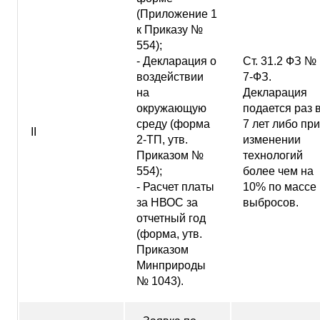
(Приложение 1
к Приказу №
554);
- Декларация о
Ст. 31.2 ФЗ №
воздействии
7-ФЗ.
на
Декларация
окружающую
подается раз 
среду (форма
7 лет либо при
II
2-ТП, утв.
изменении
Приказом №
технологий
554);
более чем на
- Расчет платы
10% по массе
за НВОС за
выбросов.
отчетный год
(форма, утв.
Приказом
Минприроды
№ 1043).