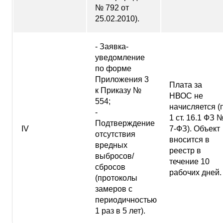
№ 792 от
25.02.2010).
- Заявка-
уведомление
по форме
Приложения 3
Плата за
к Приказу №
НВОС не
554;
начисляется (п
-
1 ст. 16.1 ФЗ 
Подтверждение
IV
7-ФЗ). Объект
отсутствия
вносится в
вредных
реестр в
выбросов/
течение 10
сбросов
рабочих дней.
(протоколы
замеров с
периодичностью
1 раз в 5 лет).