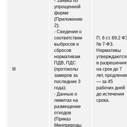
- Заявка по
упрощенной
форме
(Приложение
2);
- Сведения о
соответствии
П. 6 ст. 69.2 Ф
выбросов и
№ 7-ФЗ.
сбросов
Нормативы
нормативам
утверждаются
ПДВ, ПДС
в разрешения
III
(протоколы
на срок до 7
замеров за
лет, продлени
последние 3
— за 45
года);
рабочих дней
- Данные о
до истечения
лимитах на
срока.
размещение
отходов
(Приказ
Минприроды