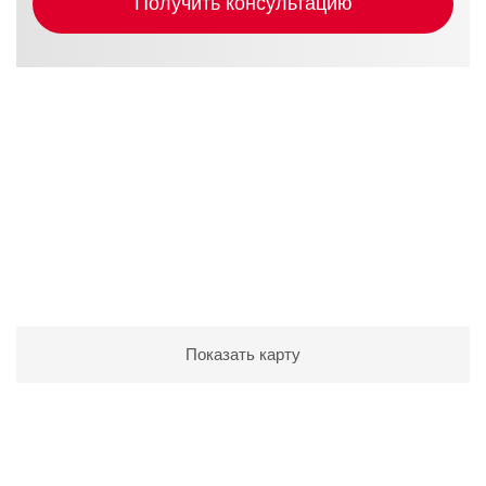
Получить консультацию
Работаем от Калининграда
до Камчатки
Показать карту
Посмотрите видеоотзывы о