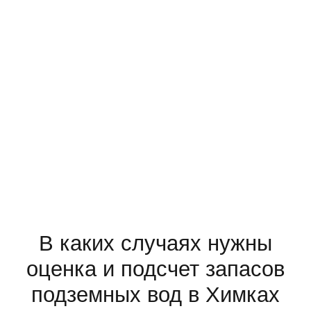
Оценка и подсчет запасов
подземных вод
— комплекс геологоразведочных работ, направленный
на геологическое изучение участков недр с целью
поисков, оценки (переоценки), разведки
месторождений подземных вод, категоризации и
постановки на государственный баланс запасов
подземных вод.
В каких случаях нужны
оценка и подсчет запасов
подземных вод в Химках